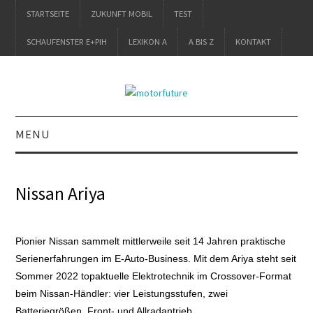
STARTSEITE
ZUKUNFT MOBIL
TEST
SCHAUFENSTER E+PIH
LEXIKON A
A BIS Z
KONTAKT
MENU
STARTSEITE
Nissan Ariya
ZUKUNFT MOBIL
TEST
Pionier Nissan sammelt mittlerweile seit 14 Jahren praktische
Serienerfahrungen im E-Auto-Business. Mit dem Ariya steht seit
SCHAUFENSTER
Sommer 2022 topaktuelle Elektrotechnik im Crossover-Format
beim Nissan-Händler: vier Leistungsstufen, zwei
E+PIH
Batteriegrößen, Front- und Allradantrieb.