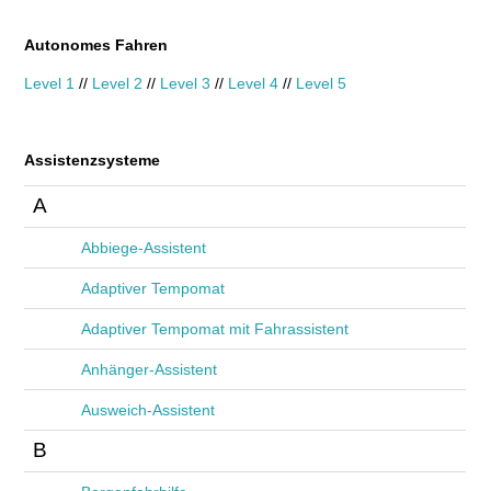
E+PIH
Autonomes Fahren
Level 1
//
Level 2
//
Level 3
//
Level 4
//
Level 5
LEXIKON A
A BIS Z
Assistenzsysteme
A
KONTAKT
Abbiege-Assistent
Adaptiver Tempomat
Adaptiver Tempomat mit Fahrassistent
Anhänger-Assistent
Ausweich-Assistent
B