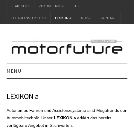
STARTSEITE
ZUKUNFT MOBIL
TEST
SCHAUFENSTER E+PIH
LEXIKON A
A BIS Z
KONTAKT
MENU
STARTSEITE
LEXIKON a
ZUKUNFT MOBIL
Autonomes Fahren und Assistenzsysteme sind Megatrends der
TEST
Automobiltechnik. Unser
LEXIKON a
erklärt das bereits
verfügbare Angebot in Stichworten.
SCHAUFENSTER