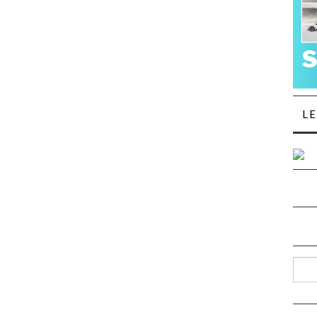
L
Such