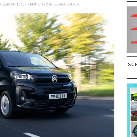
R 2025
AM
1071 × 714
IN
CITROËN Ë-SPACETOURER
SC