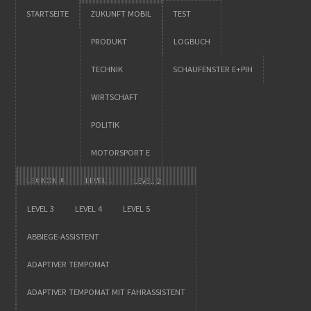
STARTSEITE
ZUKUNFT MOBIL
TEST
PRODUKT
LOGBUCH
TECHNIK
SCHAUFENSTER E+PIH
WIRTSCHAFT
POLITIK
MOTORSPORT E
LEXIKON A
LEVEL 1
LEVEL 2
LEVEL 3
LEVEL 4
LEVEL 5
ABBIEGE-ASSISTENT
ADAPTIVER TEMPOMAT
ADAPTIVER TEMPOMAT MIT FAHRASSISTENT