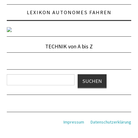
SCHAUFENSTER
LEXIKON AUTONOMES FAHREN
E+PIH
LEXIKON A
TECHNIK von A bis Z
LEVEL 1
LEVEL 2
Suchen
SUCHEN
LEVEL 3
LEVEL 4
LEVEL 5
Impressum
Datenschutzerklärung
ABBIEGE-ASSISTENT