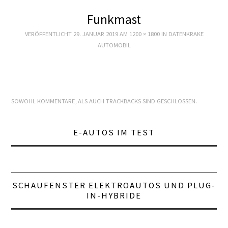
STARTSEITE
Funkmast
ZUKUNFT MOBIL
VERÖFFENTLICHT
29. JANUAR 2019
AM
1200 × 1800
IN
DATENKRAKE
AUTOMOBIL
PRODUKT
TECHNIK
SOWOHL KOMMENTARE, ALS AUCH TRACKBACKS SIND GESCHLOSSEN.
WIRTSCHAFT
POLITIK
E-AUTOS IM TEST
MOTORSPORT E
TEST
SCHAUFENSTER ELEKTROAUTOS UND PLUG-
IN-HYBRIDE
LOGBUCH