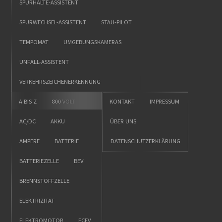
SPURHALTE-ASSISTENT
SPURWECHSEL-ASSISTENT
STAU-PILOT
TEMPOMAT
UMGEBUNGSKAMERAS
UNFALL-ASSISTENT
VERKEHRSZEICHENERKENNUNG
A BIS Z
800 VOLT
KONTAKT
IMPRESSUM
AC/DC
AKKU
ÜBER UNS
AMPERE
BATTERIE
DATENSCHUTZERKLÄRUNG
BATTERIEZELLE
BEV
BRENNSTOFFZELLE
ELEKTRIZITÄT
ELEKTROMOTOR
FCEV