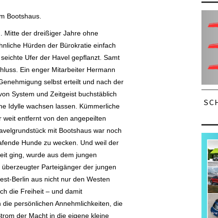
em Bootshaus.
h.
Mitte der dreißiger Jahre ohne
nliche Hürden der Bürokratie einfach
ns seichte Ufer der Havel gepflanzt. Samt
hluss. Ein enger Mitarbeiter Hermann
 Genehmigung selbst erteilt und nach der
on System und Zeitgeist buchstäblich
SC
eine Idylle wachsen lassen. Kümmerliche
 weit entfernt von den angepeilten
Havelgrundstück mit Bootshaus war noch
lafende Hunde zu wecken. Und weil der
Zeit ging, wurde aus dem jungen
n überzeugter Parteigänger der jungen
est-Berlin aus nicht nur den Westen
ch die Freiheit – und damit
h die persönlichen Annehmlichkeiten, die
rom der Macht in die eigene kleine