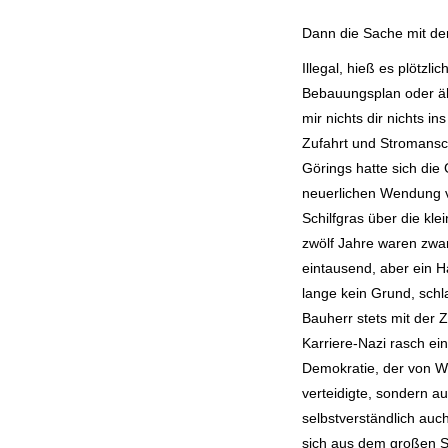
Dann die Sache mit d
Illegal, hieß es plötzlic
Bebauungsplan oder äh
mir nichts dir nichts i
Zufahrt und Stromansc
Görings hatte sich die
neuerlichen Wendung v
Schilfgras über die kl
zwölf Jahre waren zwar
eintausend, aber ein 
lange kein Grund, sch
Bauherr stets mit der 
Karriere-Nazi rasch ei
Demokratie, der von W
verteidigte, sondern au
selbstverständlich auc
sich aus dem großen St