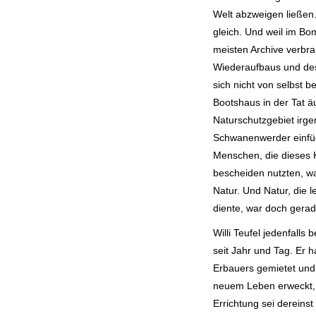
Welt abzweigen ließen
gleich. Und weil im Bo
meisten Archive verbran
Wiederaufbaus und des
sich nicht von selbst b
Bootshaus in der Tat ä
Naturschutzgebiet irg
Schwanenwerder einfüg
Menschen, die dieses 
bescheiden nutzten, wa
Natur. Und Natur, die l
diente, war doch gerad
Willi Teufel jedenfall
seit Jahr und Tag. Er 
Erbauers gemietet und
neuem Leben erweckt, u
Errichtung sei dereinst