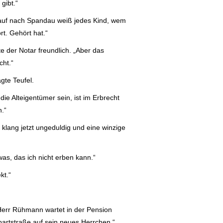
gibt.“
auf nach Spandau weiß jedes Kind, wem
t. Gehört hat.“
e der Notar freundlich. „Aber das
cht.“
gte Teufel.
ie Alteigentümer sein, ist im Erbrecht
.“
klang jetzt ungeduldig und eine winzige
was, das ich nicht erben kann.“
kt.“
err Rühmann wartet in der Pension
artstraße auf sein neues Herrchen.“