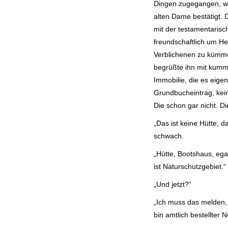
Dingen zugegangen, w
alten Dame bestätigt. 
mit der testamentarisch
freundschaftlich um H
Verblichenen zu kümme
begrüßte ihn mit kumme
Immobilie, die es eigent
Grundbucheintrag, kei
Die schon gar nicht. Di
„Das ist keine Hütte, d
schwach.
„Hütte, Bootshaus, ega
ist Naturschutzgebiet.“
„Und jetzt?“
„Ich muss das melden, m
bin amtlich bestellter N