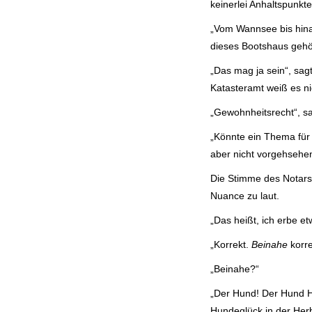
keinerlei Anhaltspunkte 
„Vom Wannsee bis hin
dieses Bootshaus gehör
„Das mag ja sein“, sagt
Katasteramt weiß es ni
„Gewohnheitsrecht“, sa
„Könnte ein Thema für d
aber nicht vorgehsehen
Die Stimme des Notars 
Nuance zu laut.
„Das heißt, ich erbe et
„Korrekt.
Beinahe
korre
„Beinahe?“
„Der Hund! Der Hund H
Hundeglück in der Herb