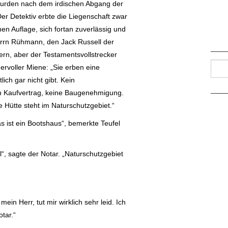
urden nach dem irdischen Abgang der
Der Detektiv erbte die Liegenschaft zwar
en Auflage, sich fortan zuverlässig und
errn Rühmann, den Jack Russell der
rn, aber der Testamentsvollstrecker
Such
rvoller Miene: „Sie erben eine
lich gar nicht gibt. Kein
n Kaufvertrag, keine Baugenehmigung.
e Hütte steht im Naturschutzgebiet.“
as ist ein Bootshaus“, bemerkte Teufel
l“, sagte der Notar. „Naturschutzgebiet
ein Herr, tut mir wirklich sehr leid. Ich
otar.“