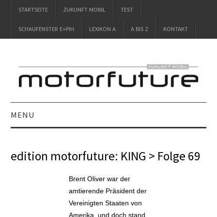
STARTSEITE
ZUKUNFT MOBIL
TEST
SCHAUFENSTER E+PIH
LEXIKON A
A BIS Z
KONTAKT
MENU
STARTSEITE
edition motorfuture: KING > Folge 69
ZUKUNFT MOBIL
Brent Oliver war der
TEST
amtierende Präsident der
Vereinigten Staaten von
SCHAUFENSTER
Amerika, und doch stand