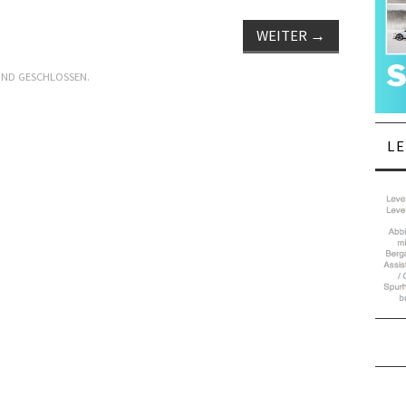
WEITER
→
IND GESCHLOSSEN.
L