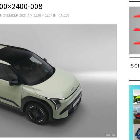
00×2400-008
 NOVEMBER 2024
AM
2238 × 1267
IN
KIA EV3
SC