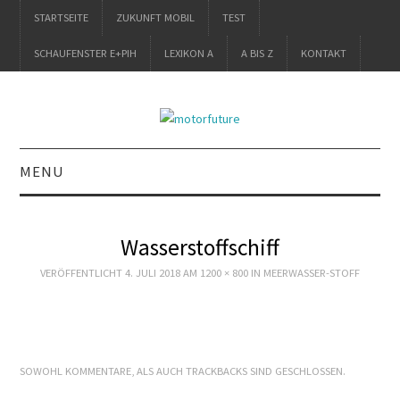
STARTSEITE
ZUKUNFT MOBIL
TEST
SCHAUFENSTER E+PIH
LEXIKON A
A BIS Z
KONTAKT
MENU
STARTSEITE
Wasserstoffschiff
ZUKUNFT MOBIL
VERÖFFENTLICHT
4. JULI 2018
AM
1200 × 800
IN
MEERWASSER-STOFF
TEST
SCHAUFENSTER
SOWOHL KOMMENTARE, ALS AUCH TRACKBACKS SIND GESCHLOSSEN.
E+PIH