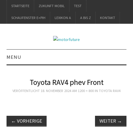
STARTSEITE
ZUKUNFT MOBIL
TEST
SCHAUFENSTER E+PIH
LEXIKON A
A BIS Z
KONTAKT
MENU
STARTSEITE
Toyota RAV4 phev Front
ZUKUNFT MOBIL
VERÖFFENTLICHT
18. NOVEMBER 2024
AM
1200 × 800
IN
TOYOTA RAV4
TEST
SCHAUFENSTER
←
VORHERIGE
WEITER
→
E+PIH