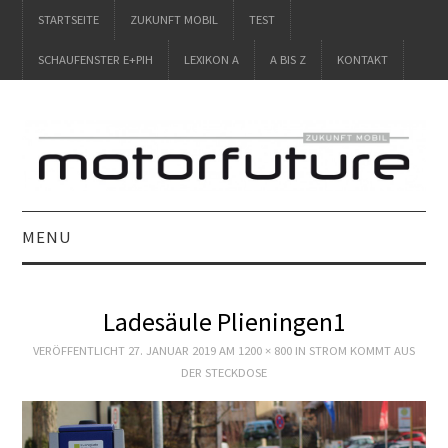
STARTSEITE
ZUKUNFT MOBIL
TEST
SCHAUFENSTER E+PIH
LEXIKON A
A BIS Z
KONTAKT
MENU
STARTSEITE
Ladesäule Plieningen1
ZUKUNFT MOBIL
VERÖFFENTLICHT
27. JANUAR 2019
AM
1200 × 800
IN
STROM KOMMT AUS
DER STECKDOSE
TEST
SCHAUFENSTER