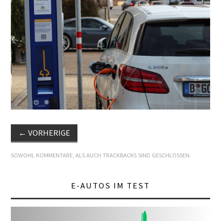
E+PIH
LEXIKON A
A BIS Z
KONTAKT
←
VORHERIGE
SOWOHL KOMMENTARE, ALS AUCH TRACKBACKS SIND GESCHLOSSEN.
E-AUTOS IM TEST