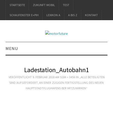
STARTSEITE
ZUKUNFT MOBIL
TEST
SCHAUFENSTER E+PIH
LEXIKON A
A BIS Z
KONTAKT
MENU
STARTSEITE
Ladestation_Autobahn1
ZUKUNFT MOBIL
VERÖFFENTLICHT
9. FEBRUAR 2018
AM
5184 × 3456
IN
„ALLE BETEILIGTEN
SIND AUFGEFORDERT, AN EINER ZÜGIGEN FERTIGSTELLUNG DES NEUEN
TEST
HAUPTSTADTFLUGHAFENS BER MITZUWIRKEN“
SCHAUFENSTER
E+PIH