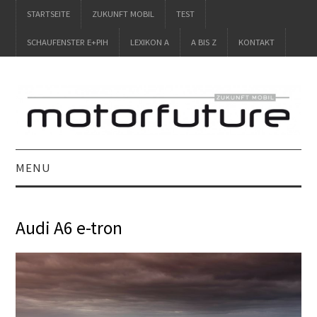
STARTSEITE
ZUKUNFT MOBIL
TEST
SCHAUFENSTER E+PIH
LEXIKON A
A BIS Z
KONTAKT
MENU
STARTSEITE
Audi A6 e-tron
ZUKUNFT MOBIL
TEST
SCHAUFENSTER