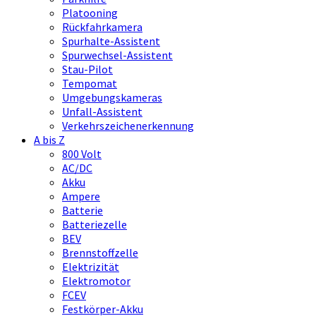
Platooning
Rückfahrkamera
Spurhalte-Assistent
Spurwechsel-Assistent
Stau-Pilot
Tempomat
Umgebungskameras
Unfall-Assistent
Verkehrszeichenerkennung
A bis Z
800 Volt
AC/DC
Akku
Ampere
Batterie
Batteriezelle
BEV
Brennstoffzelle
Elektrizität
Elektromotor
FCEV
Festkörper-Akku