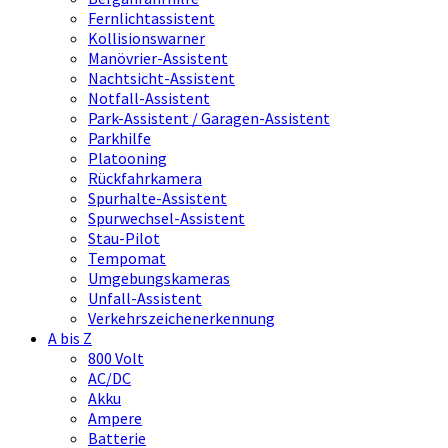
Fernlichtassistent
Kollisionswarner
Manövrier-Assistent
Nachtsicht-Assistent
Notfall-Assistent
Park-Assistent / Garagen-Assistent
Parkhilfe
Platooning
Rückfahrkamera
Spurhalte-Assistent
Spurwechsel-Assistent
Stau-Pilot
Tempomat
Umgebungskameras
Unfall-Assistent
Verkehrszeichenerkennung
A bis Z
800 Volt
AC/DC
Akku
Ampere
Batterie