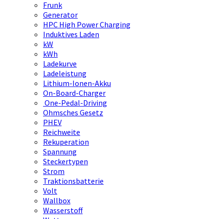
Frunk
Generator
HPC High Power Charging
Induktives Laden
kW
kWh
Ladekurve
Ladeleistung
Lithium-Ionen-Akku
On-Board-Charger
One-Pedal-Driving
Ohmsches Gesetz
PHEV
Reichweite
Rekuperation
Spannung
Steckertypen
Strom
Traktionsbatterie
Volt
Wallbox
Wasserstoff