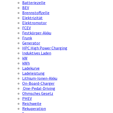
Batteriezelle
BEV
Brennstoffzelle
Elektrizität
Elektromotor
FCEV
Festkörper-Akku
Frunk
Generator
HPC High Power Charging
Induktives Laden
kW
kWh
Ladekurve
Ladeleistung
Lithium-Ionen-Akku
On-Board-Charger
One-Pedal-Driving
Ohmsches Gesetz
PHEV
Reichweite
Rekuperation