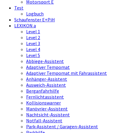
Motorsport E
Test
Logbuch
Schaufenster E+PiH
LEXIKON a
Level 1
Level 2
Level 3
Level 4
Level 5
Abbiege-Assistent
Adaptiver Tempomat
Adaptiver Tempomat mit Fahrassistent
Anhänger-Assistent
Ausweich-Assistent
Berganfahrhilfe
Fernlichtassistent
Kollisionswarner
Manövrier-Assistent
Nachtsicht-Assistent
Notfall-Assistent
Park-Assistent / Garagen-Assistent
Parkhilfe