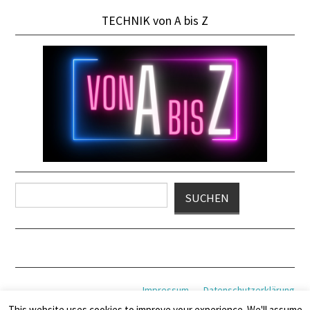
TECHNIK von A bis Z
Suchen
SUCHEN
Impressum
Datenschutzerklärung
This website uses cookies to improve your experience. We'll assume