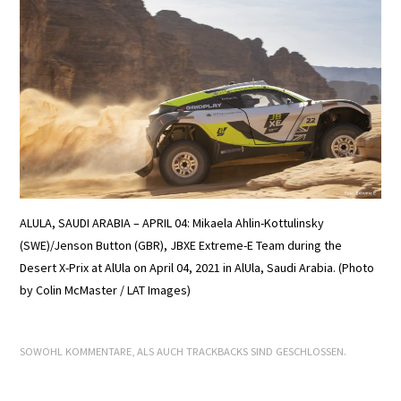
E+PIH
LEXIKON A
A BIS Z
KONTAKT
ALULA, SAUDI ARABIA – APRIL 04: Mikaela Ahlin-Kottulinsky
(SWE)/Jenson Button (GBR), JBXE Extreme-E Team during the
Desert X-Prix at AlUla on April 04, 2021 in AlUla, Saudi Arabia. (Photo
by Colin McMaster / LAT Images)
SOWOHL KOMMENTARE, ALS AUCH TRACKBACKS SIND GESCHLOSSEN.