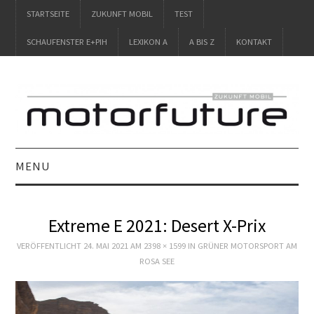
STARTSEITE
ZUKUNFT MOBIL
TEST
SCHAUFENSTER E+PIH
LEXIKON A
A BIS Z
KONTAKT
MENU
STARTSEITE
Extreme E 2021: Desert X-Prix
ZUKUNFT MOBIL
VERÖFFENTLICHT
24. MAI 2021
AM
2398 × 1599
IN
GRÜNER MOTORSPORT AM
ROSA SEE
TEST
SCHAUFENSTER