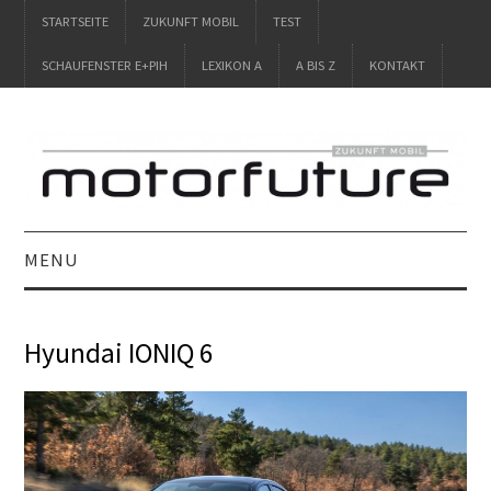
STARTSEITE
ZUKUNFT MOBIL
TEST
SCHAUFENSTER E+PIH
LEXIKON A
A BIS Z
KONTAKT
MENU
STARTSEITE
Hyundai IONIQ 6
ZUKUNFT MOBIL
TEST
SCHAUFENSTER