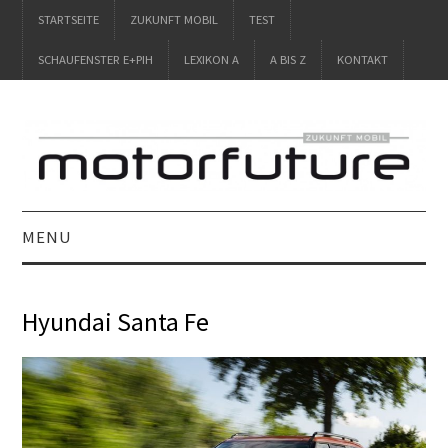
STARTSEITE
ZUKUNFT MOBIL
TEST
SCHAUFENSTER E+PIH
LEXIKON A
A BIS Z
KONTAKT
MENU
STARTSEITE
Hyundai Santa Fe
ZUKUNFT MOBIL
TEST
SCHAUFENSTER