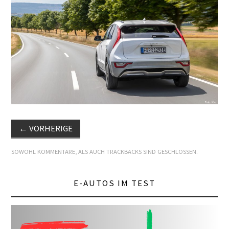
E+PIH
LEXIKON A
A BIS Z
KONTAKT
←
VORHERIGE
SOWOHL KOMMENTARE, ALS AUCH TRACKBACKS SIND GESCHLOSSEN.
E-AUTOS IM TEST