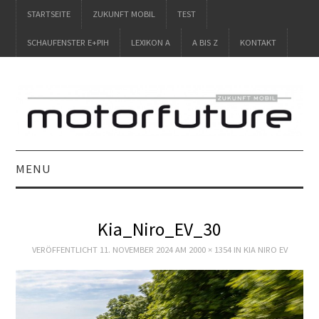
STARTSEITE
ZUKUNFT MOBIL
TEST
SCHAUFENSTER E+PIH
LEXIKON A
A BIS Z
KONTAKT
MENU
STARTSEITE
Kia_Niro_EV_30
ZUKUNFT MOBIL
VERÖFFENTLICHT
11. NOVEMBER 2024
AM
2000 × 1354
IN
KIA NIRO EV
TEST
SCHAUFENSTER