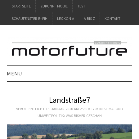
STARTSEITE
ZUKUNFT MOBIL
TEST
SCHAUFENSTER E+PIH
LEXIKON A
A BIS Z
KONTAKT
MENU
STARTSEITE
Landstraße7
ZUKUNFT MOBIL
VERÖFFENTLICHT
15. JANUAR 2020
AM
2560 × 1707
IN
KLIMA- UND
UMWELTPOLITIK: WAS BISHER GESCHAH
TEST
SCHAUFENSTER