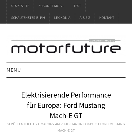
STARTSEITE
ZUKUNFT MOBIL
TEST
SCHAUFENSTER E+PIH
LEXIKON A
A BIS Z
KONTAKT
MENU
STARTSEITE
Elektrisierende Performance
ZUKUNFT MOBIL
für Europa: Ford Mustang
Mach-E GT
TEST
VERÖFFENTLICHT
23. MAI 2022
AM
2560 × 1440
IN
LOGBUCH FORD MUSTANG
SCHAUFENSTER
MACH-E GT