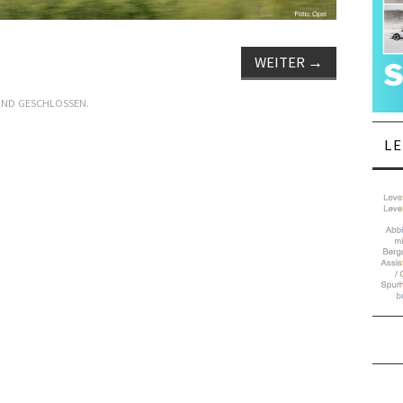
WEITER
→
IND GESCHLOSSEN.
L