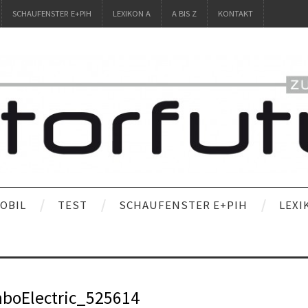
SCHAUFENSTER E+PIH
LEXIKON A
A BIS Z
KONTAKT
OBIL
TEST
SCHAUFENSTER E+PIH
LEXI
boElectric_525614