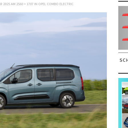
R 2025
AM
2560 × 1707
IN
OPEL COMBO ELECTRIC
SC