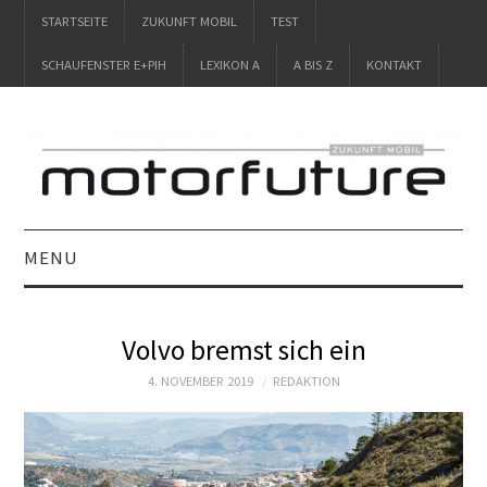
STARTSEITE
ZUKUNFT MOBIL
TEST
SCHAUFENSTER E+PIH
LEXIKON A
A BIS Z
KONTAKT
MENU
STARTSEITE
Volvo bremst sich ein
ZUKUNFT MOBIL
4. NOVEMBER 2019
REDAKTION
TEST
SCHAUFENSTER