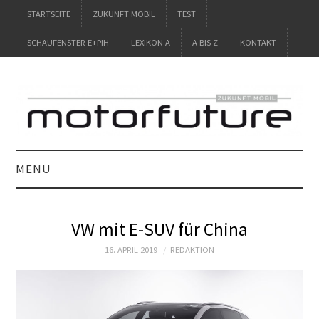
STARTSEITE
ZUKUNFT MOBIL
TEST
SCHAUFENSTER E+PIH
LEXIKON A
A BIS Z
KONTAKT
MENU
STARTSEITE
VW mit E-SUV für China
ZUKUNFT MOBIL
16. APRIL 2019
REDAKTION
TEST
SCHAUFENSTER