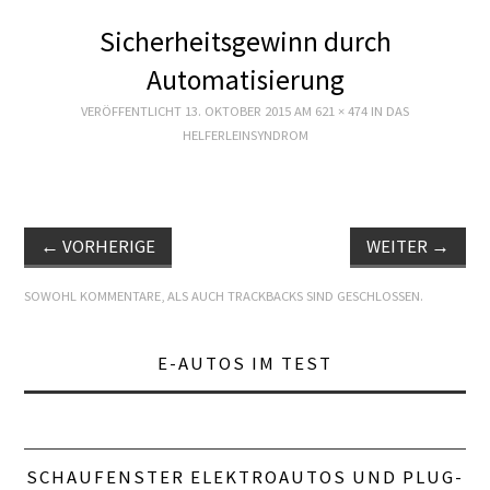
STARTSEITE
Sicherheitsgewinn durch
ZUKUNFT MOBIL
Automatisierung
PRODUKT
VERÖFFENTLICHT
13. OKTOBER 2015
AM
621 × 474
IN
DAS
HELFERLEINSYNDROM
TECHNIK
WIRTSCHAFT
←
VORHERIGE
WEITER
→
POLITIK
SOWOHL KOMMENTARE, ALS AUCH TRACKBACKS SIND GESCHLOSSEN.
MOTORSPORT E
E-AUTOS IM TEST
TEST
LOGBUCH
SCHAUFENSTER ELEKTROAUTOS UND PLUG-