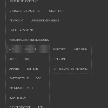
SPURHALTE-ASSISTENT
SPURWECHSEL-ASSISTENT
STAU-PILOT
TEMPOMAT
UMGEBUNGSKAMERAS
UNFALL-ASSISTENT
VERKEHRSZEICHENERKENNUNG
A BIS Z
800 VOLT
KONTAKT
IMPRESSUM
AC/DC
AKKU
ÜBER UNS
AMPERE
BATTERIE
DATENSCHUTZERKLÄRUNG
BATTERIEZELLE
BEV
BRENNSTOFFZELLE
ELEKTRIZITÄT
ELEKTROMOTOR
FCEV