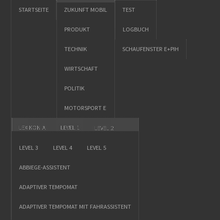
STARTSEITE
ZUKUNFT MOBIL
TEST
PRODUKT
LOGBUCH
TECHNIK
SCHAUFENSTER E+PIH
WIRTSCHAFT
POLITIK
MOTORSPORT E
LEXIKON A
LEVEL 1
LEVEL 2
LEVEL 3
LEVEL 4
LEVEL 5
ABBIEGE-ASSISTENT
ADAPTIVER TEMPOMAT
ADAPTIVER TEMPOMAT MIT FAHRASSISTENT