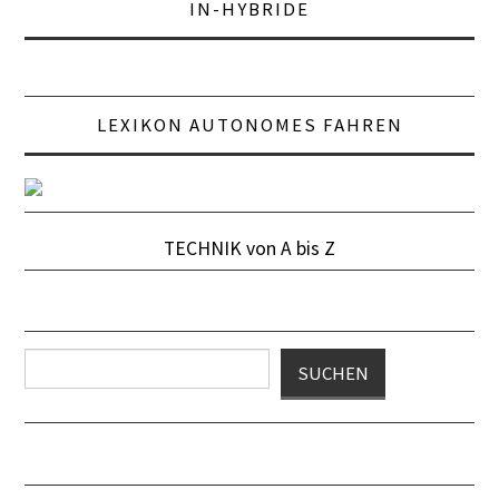
IN-HYBRIDE
SCHAUFENSTER
E+PIH
LEXIKON AUTONOMES FAHREN
LEXIKON A
LEVEL 1
LEVEL 2
TECHNIK von A bis Z
LEVEL 3
LEVEL 4
Suchen
SUCHEN
LEVEL 5
ABBIEGE-ASSISTENT