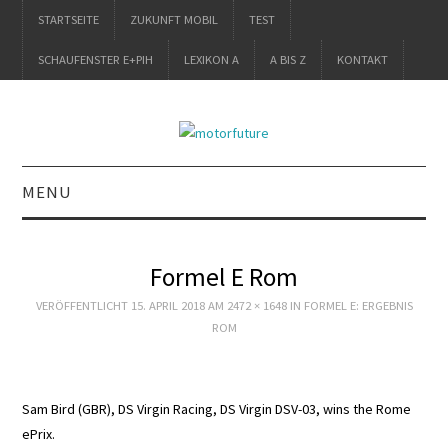
STARTSEITE
ZUKUNFT MOBIL
TEST
SCHAUFENSTER E+PIH
LEXIKON A
A BIS Z
KONTAKT
MENU
STARTSEITE
Formel E Rom
ZUKUNFT MOBIL
VERÖFFENTLICHT
15. APRIL 2018
AM
2472 × 1648
IN
FORMEL E: ERGEBNIS
ROM
TEST
SCHAUFENSTER
Sam Bird (GBR), DS Virgin Racing, DS Virgin DSV-03, wins the Rome
ePrix.
E+PIH