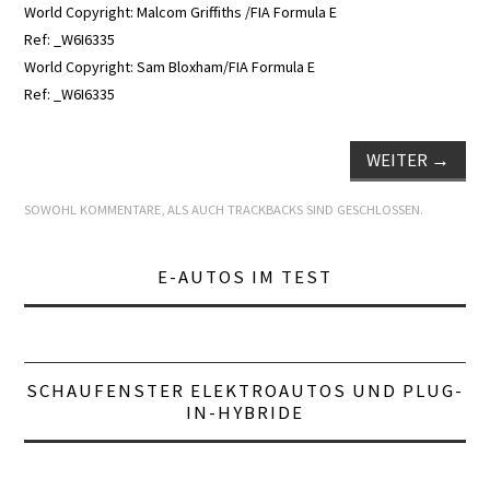
World Copyright: Malcom Griffiths /FIA Formula E
Ref: _W6I6335
LEXIKON A
World Copyright: Sam Bloxham/FIA Formula E
Ref: _W6I6335
A BIS Z
WEITER
→
KONTAKT
SOWOHL KOMMENTARE, ALS AUCH TRACKBACKS SIND GESCHLOSSEN.
E-AUTOS IM TEST
SCHAUFENSTER ELEKTROAUTOS UND PLUG-
IN-HYBRIDE