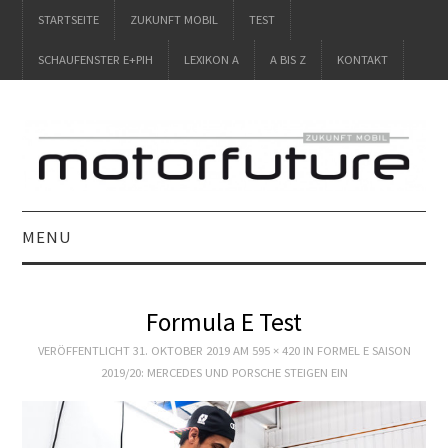
STARTSEITE
ZUKUNFT MOBIL
TEST
SCHAUFENSTER E+PIH
LEXIKON A
A BIS Z
KONTAKT
MENU
STARTSEITE
Formula E Test
ZUKUNFT MOBIL
VERÖFFENTLICHT
31. OKTOBER 2019
AM
595 × 420
IN
FORMEL E SAISON
2019/20: MERCEDES UND PORSCHE STEIGEN EIN
TEST
SCHAUFENSTER