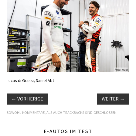
E+PIH
LEXIKON A
A BIS Z
KONTAKT
Lucas di Grassi, Daniel Abt
←
VORHERIGE
WEITER
→
SOWOHL KOMMENTARE, ALS AUCH TRACKBACKS SIND GESCHLOSSEN.
E-AUTOS IM TEST