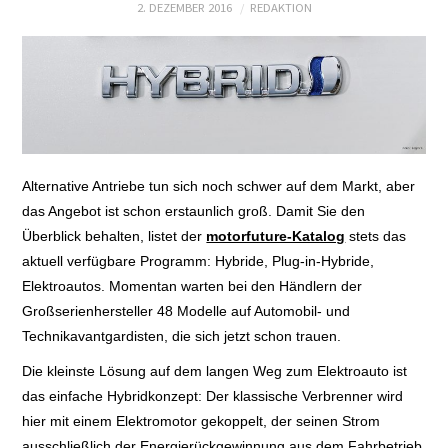
2. DEZEMBER 2016
REDAKTION
E+PIH
LEXIKON A
A BIS Z
Alternative Antriebe tun sich noch schwer auf dem Markt, aber
KONTAKT
das Angebot ist schon erstaunlich groß. Damit Sie den
Überblick behalten, listet der
motorfuture-Katalog
stets das
aktuell verfügbare Programm: Hybride, Plug-in-Hybride,
Elektroautos. Momentan warten bei den Händlern der
Großserienhersteller 48 Modelle auf Automobil- und
Technikavantgardisten, die sich jetzt schon trauen.
Die kleinste Lösung auf dem langen Weg zum Elektroauto ist
das einfache Hybridkonzept: Der klassische Verbrenner wird
hier mit einem Elektromotor gekoppelt, der seinen Strom
ausschließlich der Energierückgewinnung aus dem Fahrbetrieb