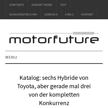
STARTSEITE
ZUKUNFT MOBIL
TEST
SCHAUFENSTER E+PIH
LEXIKON A
A BIS Z
KONTAKT
MENU
STARTSEITE
Katalog: sechs Hybride von
ZUKUNFT MOBIL
Toyota, aber gerade mal drei
von der kompletten
TEST
Konkurrenz
SCHAUFENSTER