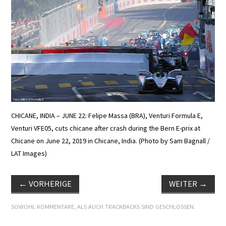
E+PIH
LEXIKON A
A BIS Z
KONTAKT
CHICANE, INDIA – JUNE 22: Felipe Massa (BRA), Venturi Formula E,
Venturi VFE05, cuts chicane after crash during the Bern E-prix at
Chicane on June 22, 2019 in Chicane, India. (Photo by Sam Bagnall /
LAT Images)
←
VORHERIGE
WEITER
→
SOWOHL KOMMENTARE, ALS AUCH TRACKBACKS SIND GESCHLOSSEN.