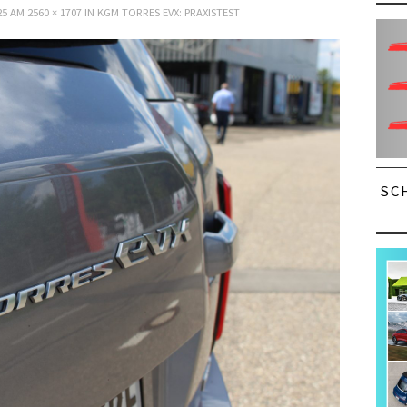
25
AM
2560 × 1707
IN
KGM TORRES EVX: PRAXISTEST
SC