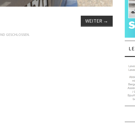
WEITER
→
IND GESCHLOSSEN.
L