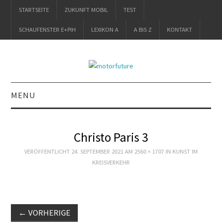
STARTSEITE
ZUKUNFT MOBIL
TEST
SCHAUFENSTER E+PIH
LEXIKON A
A BIS Z
KONTAKT
MENU
STARTSEITE
Christo Paris 3
ZUKUNFT MOBIL
VERÖFFENTLICHT
24. SEPTEMBER 2021
AM
2560 × 1707
IN
KUNST IM
KREISVERKEHR
TEST
SCHAUFENSTER
←
VORHERIGE
E+PIH