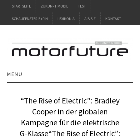
STARTSEITE
ZUKUNFT MOBIL
TEST
SCHAUFENSTER E+PIH
LEXIKON A
A BIS Z
KONTAKT
MENU
STARTSEITE
“The Rise of Electric”: Bradley
ZUKUNFT MOBIL
Cooper in der globalen
Kampagne für die elektrische
TEST
G-Klasse“The Rise of Electric”:
SCHAUFENSTER