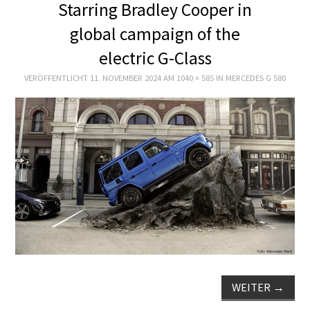
Starring Bradley Cooper in
E+PIH
global campaign of the
electric G-Class
LEXIKON A
VERÖFFENTLICHT
11. NOVEMBER 2024
AM
1040 × 585
IN
MERCEDES G 580
A BIS Z
KONTAKT
WEITER
→