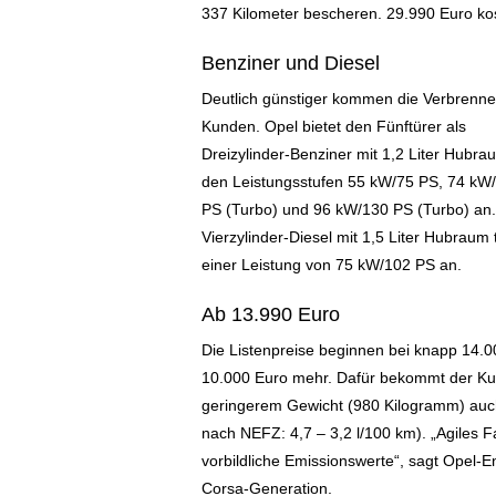
337 Kilometer bescheren. 29.990 Euro kost
Benziner und Diesel
Deutlich günstiger kommen die Verbrenn
Kunden. Opel bietet den Fünftürer als
Dreizylinder-Benziner mit 1,2 Liter Hubr
den Leistungsstufen 55 kW/75 PS, 74 kW
PS (Turbo) und 96 kW/130 PS (Turbo) an.
Vierzylinder-Diesel mit 1,5 Liter Hubraum tr
einer Leistung von 75 kW/102 PS an.
Ab 13.990 Euro
Die Listenpreise beginnen bei knapp 14.0
10.000 Euro mehr. Dafür bekommt der Kun
geringerem Gewicht (980 Kilogramm)
auch
nach NEFZ: 4,7 – 3,2 l/100 km). „Agiles F
vorbildliche Emissionswerte“, sagt Opel
Corsa-Generation.