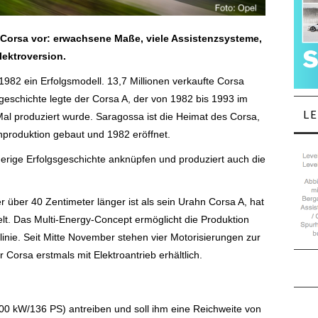
s Corsa vor: erwachsene Maße, viele Assistenzsysteme,
lektroversion.
 1982 ein Erfolgsmodell. 13,7 Millionen verkaufte Corsa
geschichte legte der Corsa A, der von 1982 bis 1993 im
L
al produziert wurde. Saragossa ist die Heimat des Corsa,
nproduktion gebaut und 1982 eröffnet.
herige Erfolgsgeschichte anknüpfen und produziert auch die
r über 40 Zentimeter länger ist als sein Urahn Corsa A, hat
lt. Das Multi-Energy-Concept ermöglicht die Produktion
linie. Seit Mitte November stehen vier Motorisierungen zur
orsa erstmals mit Elektroantrieb erhältlich.
00 kW/136 PS) antreiben und soll ihm eine Reichweite von