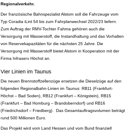
Regionalverkehr.
E+PIH
Der französische Bahnspezialist Alstom soll die Fahrzeuge vom
Typ Coradia iLint 54 bis zum Fahrplanwechsel 2022/23 liefern.
LEXIKON A
Zum Auftrag der RMV-Tochter Fahma gehören auch die
Versorgung mit Wasserstoff, die Instandhaltung und das Vorhalten
A BIS Z
von Reservekapazitäten für die nächsten 25 Jahre. Die
Versorgung mit Wasserstoff bietet Alstom in Kooperation mit der
KONTAKT
Firma Infraserv Höchst an.
Vier Linien im Taunus
Die neuen Brennstoffzellenzüge ersetzen die Dieselzüge auf den
folgenden Regionalbahn-Linien im Taunus: RB11 (Frankfurt-
Höchst – Bad Soden), RB12 (Frankfurt – Königstein), RB15
(Frankfurt – Bad Homburg – Brandoberndorf) und RB16
(Friedrichsdorf – Friedberg). Das Gesamtauftragsvolumen beträgt
rund 500 Millionen Euro.
Das Projekt wird vom Land Hessen und vom Bund finanziell