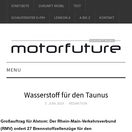
STARTSEITE
ZUKUNFT MOBIL
TEST
SCHAUFENSTER E+PIH
LEXIKON A
A BIS Z
KONTAKT
MENU
STARTSEITE
Wasserstoff für den Taunus
ZUKUNFT MOBIL
3. JUNI 2019
REDAKTION
TEST
Großauftrag für Alstom: Der Rhein-Main-Verkehrsverbund
(RMV) ordert 27 Brennstoffzellenzüge für den
SCHAUFENSTER