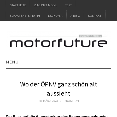
STARTSEITE
ZUKUNFT MOBIL
TEST
SCHAUFENSTER E+PIH
LEXIKON A
A BIS Z
KONTAKT
MENU
STARTSEITE
Wo der ÖPNV ganz schön alt
ZUKUNFT MOBIL
aussieht
TEST
28. MÄRZ 2023
REDAKTION
SCHAUFENSTER
Der Blick auf die Altersstruktur des Fahrerpersonals zeigt