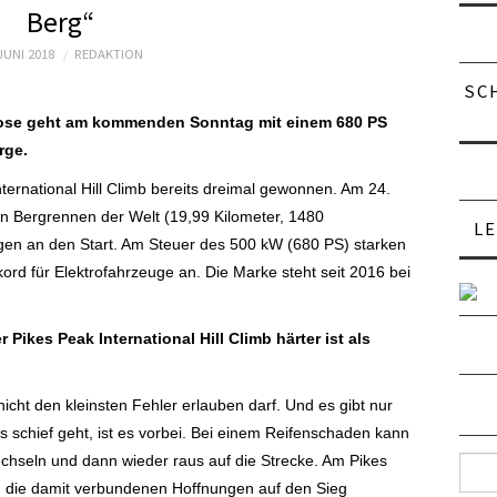
Berg“
 JUNI 2018
REDAKTION
SC
ose geht am kommenden Sonntag mit einem 680 PS
rge.
ernational Hill Climb bereits dreimal gewonnen. Am 24.
n Bergrennen der Welt (19,99 Kilometer, 1480
L
en an den Start. Am Steuer des 500 kW (680 PS) starken
kord für Elektrofahrzeuge an. Die Marke steht seit 2016 bei
 Pikes Peak International Hill Climb härter ist als
 nicht den kleinsten Fehler erlauben darf. Und es gibt nur
 schief geht, ist es vorbei. Bei einem Reifenschaden kann
echseln und dann wieder raus auf die Strecke. Am Pikes
Such
 die damit verbundenen Hoffnungen auf den Sieg