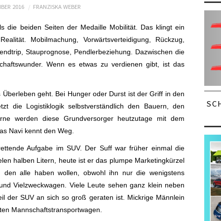
MBER 2016
FRANZISKA WEBER
s die beiden Seiten der Medaille Mobilität. Das klingt ein
Realität. Mobilmachung, Vorwärtsverteidigung, Rückzug,
ndtrip, Stauprognose, Pendlerbeziehung. Dazwischen die
haftswunder. Wenn es etwas zu verdienen gibt, ist das
s Überleben geht. Bei Hunger oder Durst ist der Griff in den
SC
zt die Logistiklogik selbstverständlich den Bauern, den
erne werden diese Grundversorger heutzutage mit dem
das Navi kennt den Weg.
ettende Aufgabe im SUV. Der Suff war früher einmal die
len halben Litern, heute ist er das plumpe Marketingkürzel
 den alle haben wollen, obwohl ihn nur die wenigstens
t- und Vielzweckwagen. Viele Leute sehen ganz klein neben
il der SUV an sich so groß geraten ist. Mickrige Männlein
rten Mannschaftstransportwagen.