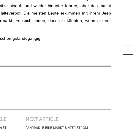
tze hinauf- und wieder hinunter fahren, aber das macht
Halteverbot. Die meisten Leute erklimmen mit ihrem Jeep
markt. Es reicht ihnen, dass sie könnten, wenn sie nur
Such
z schön geländegängig.
CLE
NEXT ARTICLE
OLET
FAHRRAD: E-BIKE-MARKT UNTER STROM