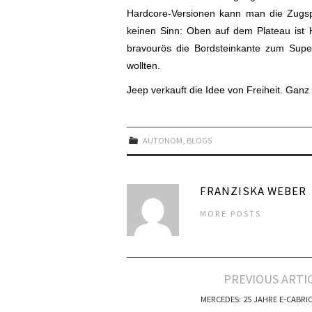
Hardcore-Versionen kann man die Zugspi
keinen Sinn: Oben auf dem Plateau ist 
bravourös die Bordsteinkante zum Super
wollten.
Jeep verkauft die Idee von Freiheit. Gan
AUTONOM
,
BLOGS
FRANZISKA WEBER
MORE POSTS
Artikel-
PREVIOUS ARTI
Navigation
MERCEDES: 25 JAHRE E-CABRI