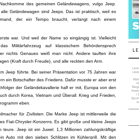
n Nachkomme des gemeinen Geländewagens, vulgo Jeep.
lle Geländewagen sind Jeeps. Das ist praktisch, weil es
emand, der ein Tempo braucht, verlangt nach einem
erste war. Und weil der Name so eingängig ist. Vielleicht
 das Militärfahrzeug auf klassischem Behördensprech
L
er nichts Genaues weiß man nicht. Andere tauften ihre
gen (Kraft durch Freude), und alle reckten den Arm.
 Jeep führte. Bei seiner Präsentation vor 75 Jahren war
n ein Botschafter des Friedens. Dafür musste er aber erst
chfolger der Geländekavallerie half er mit, Europa von den
 auch durch Korea, Vietnam und Überall. Krieg und Frieden,
Programm eben.
lmacher für Zivilisten. Die Marke Jeep ist mittlerweile die
des Fiat-Chrysler-Konzerns. Es gibt große und kleine Jeeps
teure. Jeep ist ein Juwel. 1,3 Millionen zahlungskräftige
 Auto mit den sieben Schlitzen im Kühlergrill. Mit den