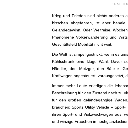
14. SEPTE
Krieg und Frieden sind nichts anderes al
bisschen abgefahren, ist aber banale 
Geländegewinn. Oder Weltreise, Wochene
Phänomene Völkerwanderung und Wirtsc
Geschäftsfeld Mobilität nicht weit.
Die Welt ist simpel gestrickt, wenn es um
Kühlschrank eine kluge Wahl. Davor set
Händler, den Metzger, den Bäcker. G
Kraftwagen angesteuert, vorausgesetzt, 
Immer mehr Leute erledigen die lebensr
Beschreibung für den Zustand nach zu vie
für den großen geländegängige Wagen,
brauchen: Sports Utility Vehicle – Spor
ihren Sport- und Vielzweckwagen aus, we
und winzige Frauchen in hochglanzlackie