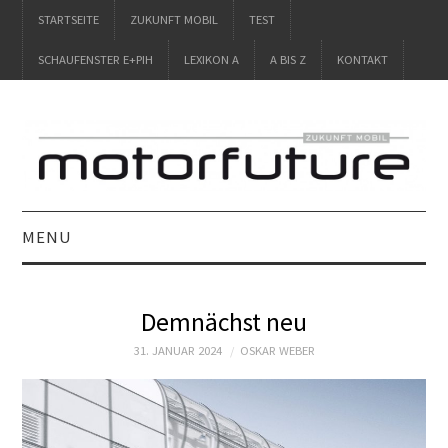
STARTSEITE
ZUKUNFT MOBIL
TEST
SCHAUFENSTER E+PIH
LEXIKON A
A BIS Z
KONTAKT
MENU
STARTSEITE
Demnächst neu
ZUKUNFT MOBIL
31. JANUAR 2024
OSKAR WEBER
TEST
SCHAUFENSTER