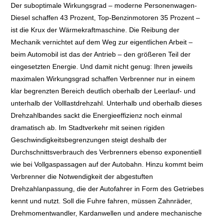
SCHAUFENSTER
Der suboptimale Wirkungsgrad – moderne Personenwagen-
Diesel schaffen 43 Prozent, Top-Benzinmotoren 35 Prozent –
E+PIH
ist die Krux der Wärmekraftmaschine. Die Reibung der
Mechanik vernichtet auf dem Weg zur eigentlichen Arbeit –
LEXIKON A
beim Automobil ist das der Antrieb – den größeren Teil der
eingesetzten Energie. Und damit nicht genug: Ihren jeweils
LEVEL 1
maximalen Wirkungsgrad schaffen Verbrenner nur in einem
klar begrenzten Bereich deutlich oberhalb der Leerlauf- und
unterhalb der Volllastdrehzahl. Unterhalb und oberhalb dieses
LEVEL 2
Drehzahlbandes sackt die Energieeffizienz noch einmal
dramatisch ab. Im Stadtverkehr mit seinen rigiden
LEVEL 3
Geschwindigkeitsbegrenzungen steigt deshalb der
Durchschnittsverbrauch des Verbrenners ebenso exponentiell
LEVEL 4
wie bei Vollgaspassagen auf der Autobahn. Hinzu kommt beim
Verbrenner die Notwendigkeit der abgestuften
LEVEL 5
Drehzahlanpassung, die der Autofahrer in Form des Getriebes
kennt und nutzt. Soll die Fuhre fahren, müssen Zahnräder,
ABBIEGE-ASSISTENT
Drehmomentwandler, Kardanwellen und andere mechanische