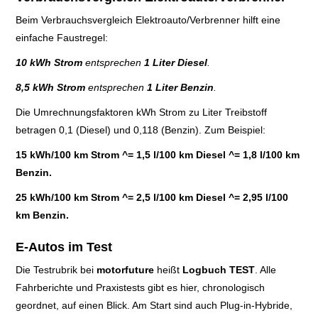
Beim Verbrauchsvergleich Elektroauto/Verbrenner hilft eine
GARAGEN-ASSISTENT
einfache Faustregel:
PARKHILFE
10 kWh Strom
entsprechen
1 Liter Diesel
.
8,5 kWh Strom
entsprechen
1 Liter Benzin
.
PLATOONING
Die Umrechnungsfaktoren kWh Strom zu Liter Treibstoff
betragen 0,1 (Diesel) und 0,118 (Benzin). Zum Beispiel:
RÜCKFAHRKAMERA
15 kWh/100 km Strom ^=
1,5 l/100 km Diesel ^= 1,8 l/100 km
SPURHALTE-
Benzin.
25 kWh/100 km Strom ^= 2,5 l/100 km Diesel ^= 2,95 l/100
ASSISTENT
km Benzin.
SPURWECHSEL-
E-Autos im Test
Die Testrubrik bei
motorfuture
heißt
Logbuch TEST
. Alle
ASSISTENT
Fahrberichte und Praxistests gibt es hier, chronologisch
geordnet, auf einen Blick. Am Start sind auch Plug-in-Hybride,
STAU-PILOT