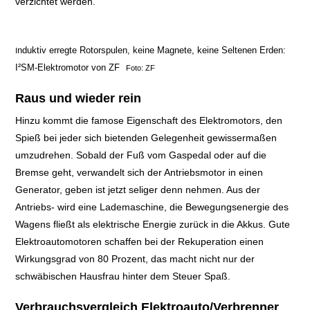
verzichtet werden.
BERGANFAHRHILFE
nduktiv erregte Rotorspulen, keine Magnete, keine Seltenen Erden:
I
FERNLICHTASSISTENT
I²SM-Elektromotor von ZF
Foto: ZF
KOLLISIONSWARNER
Raus und wieder rein
Hinzu kommt die famose Eigenschaft des Elektromotors, den
MANÖVRIER-
Spieß bei jeder sich bietenden Gelegenheit gewissermaßen
umzudrehen. Sobald der Fuß vom Gaspedal oder auf die
ASSISTENT
Bremse geht, verwandelt sich der Antriebsmotor in einen
Generator, geben ist jetzt seliger denn nehmen. Aus der
NACHTSICHT-
Antriebs- wird eine Lademaschine, die Bewegungsenergie des
Wagens fließt als elektrische Energie zurück in die Akkus. Gute
ASSISTENT
Elektroautomotoren schaffen bei der Rekuperation einen
Wirkungsgrad von 80 Prozent, das macht nicht nur der
NOTFALL-ASSISTENT
schwäbischen Hausfrau hinter dem Steuer Spaß.
PARK-ASSISTENT /
Verbrauchsvergleich Elektroauto/Verbrenner