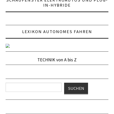
FRUNK
IN-HYBRIDE
GENERATOR
HPC HIGH POWER
LEXIKON AUTONOMES FAHREN
CHARGING
INDUKTIVES LADEN
TECHNIK von A bis Z
KW
KWH
Suchen
SUCHEN
LADEKURVE
LADELEISTUNG