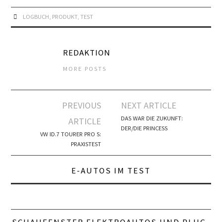
AMPERE
LOGBUCH
,
PRODUKT
,
TEST
BATTERIE
REDAKTION
BATTERIEZELLE
MORE POSTS
BEV
Artikel-
BRENNSTOFFZELLE
PREVIOUS
NEXT ARTICLE
Navigation
DAS WAR DIE ZUKUNFT:
ARTICLE
ELEKTRIZITÄT
DER/DIE PRINCESS
VW ID.7 TOURER PRO S:
PRAXISTEST
ELEKTROMOTOR
E-AUTOS IM TEST
FCEV
FESTKÖRPER-AKKU
SCHAUFENSTER ELEKTROAUTOS UND PLUG-