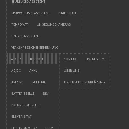
SPURHALTE-ASSISTENT
SPURWECHSEL-ASSISTENT
STAU-PILOT
TEMPOMAT
UMGEBUNGSKAMERAS
UNFALL-ASSISTENT
VERKEHRSZEICHENERKENNUNG
A BIS Z
800 VOLT
KONTAKT
IMPRESSUM
AC/DC
AKKU
ÜBER UNS
AMPERE
BATTERIE
DATENSCHUTZERKLÄRUNG
BATTERIEZELLE
BEV
BRENNSTOFFZELLE
ELEKTRIZITÄT
ELEKTROMOTOR
FCEV