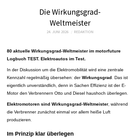
STARTSEITE
Die Wirkungsgrad-
ZUKUNFT MOBIL
Weltmeister
PRODUKT
24. JUNI 2026
REDAKTION
TECHNIK
80 aktuelle Wirkungsgrad-Weltmeister im motorfuture
Logbuch TEST. Elektroautos im Test.
WIRTSCHAFT
In der Diskussion um die Elektromobilität wird eine zentrale
Kennzahl regelmäßig übersehen: der
Wirkungsgrad
. Das ist
POLITIK
eigentlich unverständlich, denn in Sachen Effizienz ist der E-
Motor den Verbrennern Otto und Diesel haushoch überlegen.
MOTORSPORT E
Elektromotoren sind Wirkungsgrad-Weltmeister
, während
TEST
die Verbrenner zunächst einmal vor allem heiße Luft
produzieren.
LOGBUCH
Im Prinzip klar überlegen