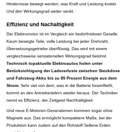
Hindernisse bewegt werden, was Kraft und Leistung kostet.
ADAPTIVER
Und den Wirkungsgrad weiter senkt.
TEMPOMAT
Effizienz und Nachaltigkeit
Der Elektromotor ist im Vergleich ein bedürfnisloser Geselle.
ADAPTIVER
Kaum bewegte Teile, volle Leistung bei jeder Drehzahl,
Übersetzungsgetriebe überflüssig. Das wird mit einem
TEMPOMAT MIT
vergleichsweise sensationellen Wirkungsgrad belohnt.
Technisch topaktuelle Elektroautos holen unter
FAHRASSISTENT
Berücksichtigung der Ladeverluste zwischen Steckdose
und Fahrzeug-Akku bis zu 85 Prozent Energie aus dem
ANHÄNGER-
Strom.
Sehr viel von dem, was in die Batterie hineinfließt,
kommt an den Antriebsrädern wieder heraus. Der Techniker
ASSISTENT
nennt es Effizienz, der Zeitgeist Nachhaltigkeit.
AUSWEICH-
Und neue E-Motoren-Generationen kommen sogar ohne
Magnete aus. Das ermöglicht kompaktere Maße, bei der
ASSISTENT
Produktion kann zudem auf den Rohstoff Seltene Erden