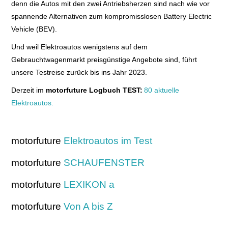
denn die Autos mit den zwei Antriebsherzen sind nach wie vor
spannende Alternativen zum kompromisslosen Battery Electric
TEMPOMAT
Vehicle (BEV).
Und weil Elektroautos wenigstens auf dem
UMGEBUNGSKAMERAS
Gebrauchtwagenmarkt preisgünstige Angebote sind, führt
unsere Testreise zurück bis ins Jahr 2023.
UNFALL-ASSISTENT
Derzeit im
motorfuture Logbuch TEST:
80 aktuelle
VERKEHRSZEICHENERKENNUNG
Elektroautos.
A BIS Z
motorfuture
Elektroautos im Test
800 VOLT
motorfuture
SCHAUFENSTER
AC/DC
motorfuture
LEXIKON a
AKKU
motorfuture
Von A bis Z