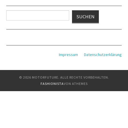
Suchen
SUCHEN
Impressum
Datenschutzerklärung
© 2026 MOTORFUTURE. ALLE RECHTE VORBEHALTEN.
FASHIONISTA
VON ATHEMES