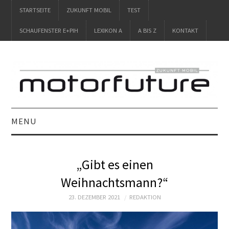
STARTSEITE
ZUKUNFT MOBIL
TEST
SCHAUFENSTER E+PIH
LEXIKON A
A BIS Z
KONTAKT
MENU
STARTSEITE
„Gibt es einen
ZUKUNFT MOBIL
Weihnachtsmann?“
TEST
23. DEZEMBER 2021
REDAKTION
SCHAUFENSTER