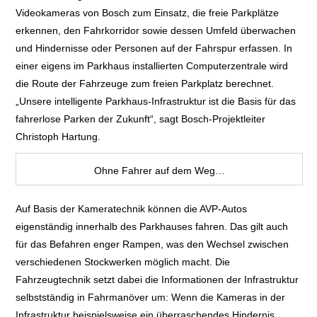
Videokameras von Bosch zum Einsatz, die freie Parkplätze
BERGANFAHRHILFE
erkennen, den Fahrkorridor sowie dessen Umfeld
überwachen
und Hindernisse oder Personen auf der Fahrspur erfassen. In
FERNLICHTASSISTENT
einer eigens im Parkhaus installierten
Computerzentrale wird
die Route der Fahrzeuge zum freien Parkplatz berechnet.
KOLLISIONSWARNER
„Unsere intelligente Parkhaus-Infrastruktur ist die Basis für das
fahrerlose Parken der Zukunft“, sagt Bosch-Projektleiter
MANÖVRIER-
Christoph Hartung.
ASSISTENT
Ohne Fahrer auf dem Weg…
NACHTSICHT-
Auf Basis der Kameratechnik können die AVP-
Autos
eigenständig innerhalb des Parkhauses fahren. Das gilt auch
ASSISTENT
für das Befahren enger
Rampen, was den Wechsel zwischen
verschiedenen Stockwerken möglich macht. Die
NOTFALL-ASSISTENT
Fahrzeugtechnik
setzt dabei die Informationen der Infrastruktur
selbstständig in Fahrmanöver um: Wenn die Kameras in der
PARK-ASSISTENT /
Infrastruktur
beispielsweise ein überraschendes Hindernis