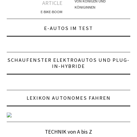
Navigation
VON KÖNIGEN UND
ARTICLE
KÖNIGINNEN
E-BIKE-BOOM
TEMPOMAT
E-AUTOS IM TEST
UMGEBUNGSKAMERAS
UNFALL-ASSISTENT
SCHAUFENSTER ELEKTROAUTOS UND PLUG-
VERKEHRSZEICHENERKENNUNG
IN-HYBRIDE
A BIS Z
800 VOLT
LEXIKON AUTONOMES FAHREN
AC/DC
AKKU
TECHNIK von A bis Z