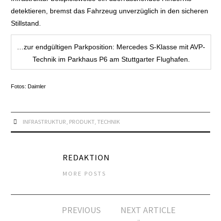
detektieren, bremst das Fahrzeug unverzüglich in den sicheren
GARAGEN-ASSISTENT
Stillstand.
PARKHILFE
…zur endgültigen Parkposition: Mercedes S-Klasse mit AVP-
Technik im Parkhaus P6 am Stuttgarter Flughafen.
PLATOONING
Fotos: Daimler
RÜCKFAHRKAMERA
SPURHALTE-
INFRASTRUKTUR
,
PRODUKT
,
TECHNIK
ASSISTENT
REDAKTION
SPURWECHSEL-
MORE POSTS
ASSISTENT
Artikel-
PREVIOUS
NEXT ARTICLE
STAU-PILOT