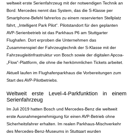
weltweit erste Serienfahrzeug mit der notwendigen
Technik an
SCHAUFENSTER
Bord. Mercedes nennt das System, das
die S-Klasse
per
Smartphone-Befehl fahrerlos zu einem reservierten Stellplatz
E+PIH
fährt, „Intelligent Park Pilot“.
Pilotstandort für den geplanten
AVP-Serienbetrieb ist
das Parkhaus P6 am Stuttgarter
LEXIKON A
Flughafen. Dort erproben die Unternehmen das
Zusammenspiel der Fahrzeugtechnik der
S-Klasse mit der
LEVEL 1
Fahrzeugleitinfrastruktur von Bosch sowie der digitalen Apcoa-
„Flow“-Plattform, die ohne die herkömmlichen Tickets arbeitet
.
LEVEL 2
Aktuell laufen im Flughafenparkhaus die Vorbereitungen zum
LEVEL 3
Start des AVP-Pilotbetriebs.
Weltweit erste Level-4-Parkfunktion in einem
LEVEL 4
Serienfahrzeug
LEVEL 5
Im Juli 2019 hatten Bosch und Mercedes-Benz die weltweit
erste Ausnahmegenehmigung für einen AVP-Betrieb
ohne
ABBIEGE-ASSISTENT
Sicherheitsfahrer erhalten. Im realen Parkhaus-Mischverkehr
des Mercedes-Benz-
Museums in Stuttgart wurden