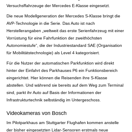
ADAPTIVER
Versuchsffahrzeuge der Mercedes E-Klasse eingesetzt.
Die neue Modellgeneration der Mercedes S-Klasse bringt die
TEMPOMAT
AVP-Technologie in die Serie.
Das Auto ist nach
Herstellerangaben „weltweit das erste Serienfahrzeug mit
einer
ADAPTIVER
Vorrüstung für eine Fahrfunktion der zweithöchsten
Autonomiestufe“, die der Industriestandard SAE (Organisation
TEMPOMAT MIT
für Mobilitätstechnologie) als Level 4 kategorisiert.
Für die Nutzer der automatischen Parkfunktion wird direkt
FAHRASSISTENT
hinter der Einfahrt des Parkhauses P6 ein Funktionsbereich
eingerichtet. Hier können die Reisenden ihre S-Klasse
ANHÄNGER-
abstellen. Und w
ährend sie bereits auf dem Weg zum Terminal
sind, parkt ihr Auto auf Basis der Informationen der
ASSISTENT
Infrastrukturtechnik selbständig im Untergeschoss.
AUSWEICH-
Videokameras von Bosch
Im Pilotparkhaus am Stuttgarter Flughafen kommen anstelle
ASSISTENT
der bisher eingesetzten Lidar-Sensoren erstmals neue