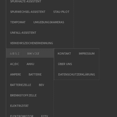
SPURHALTE-ASSISTENT
SPURWECHSEL-ASSISTENT
STAU-PILOT
TEMPOMAT
UMGEBUNGSKAMERAS
UNFALL-ASSISTENT
VERKEHRSZEICHENERKENNUNG
A BIS Z
800 VOLT
KONTAKT
IMPRESSUM
AC/DC
AKKU
ÜBER UNS
AMPERE
BATTERIE
DATENSCHUTZERKLÄRUNG
BATTERIEZELLE
BEV
BRENNSTOFFZELLE
ELEKTRIZITÄT
ELEKTROMOTOR
FCEV