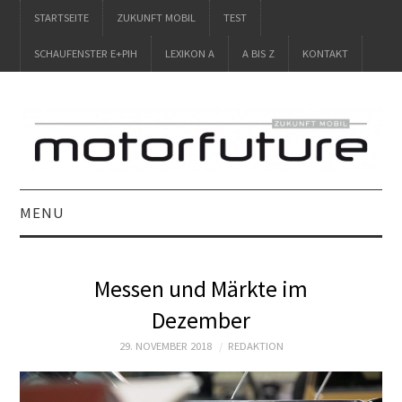
STARTSEITE
ZUKUNFT MOBIL
TEST
SCHAUFENSTER E+PIH
LEXIKON A
A BIS Z
KONTAKT
MENU
STARTSEITE
Messen und Märkte im
ZUKUNFT MOBIL
Dezember
TEST
29. NOVEMBER 2018
REDAKTION
SCHAUFENSTER