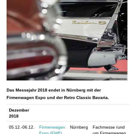
E+PIH
LEXIKON A
A BIS Z
KONTAKT
Das Messejahr 2018 endet in Nürnberg mit der
Firmenwagen Expo und der Retro Classic Bavaria.
Dezember
2018
05.12.-06.12.
Firmenwagen
Nürnberg
Fachmesse rund
Expo (FWE)
um Firmenwagen