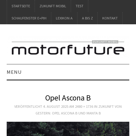
STARTSEITE
ZUKUNFT MOBIL
TEST
SCHAUFENSTER E+PIH
LEXIKON A
A BIS Z
KONTAKT
MENU
STARTSEITE
Opel Ascona B
ZUKUNFT MOBIL
VERÖFFENTLICHT
4. AUGUST 2025
AM
2480 × 1736
IN
ZUKUNFT VON
GESTERN: OPEL ASCONA B UND MANTA B
TEST
SCHAUFENSTER