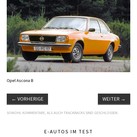
E+PIH
LEXIKON A
A BIS Z
KONTAKT
Opel Ascona B
←
VORHERIGE
WEITER
→
SOWOHL KOMMENTARE, ALS AUCH TRACKBACKS SIND GESCHLOSSEN.
E-AUTOS IM TEST