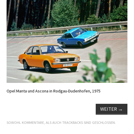
E+PIH
LEXIKON A
A BIS Z
KONTAKT
Opel Manta und Ascona in Rodgau-Dudenhofen, 1975
WEITER
→
SOWOHL KOMMENTARE, ALS AUCH TRACKBACKS SIND GESCHLOSSEN.