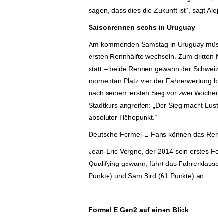
sagen, dass dies die Zukunft ist“, sagt Al
Saisonrennen sechs in Uruguay
Am kommenden Samstag in Uruguay müsse
ersten Rennhälfte wechseln. Zum dritten M
statt – beide Rennen gewann der Schwei
momentan Platz vier der Fahrerwertung bel
nach seinem ersten Sieg vor zwei Wochen
Stadtkurs angreifen: „Der Sieg macht Lus
absoluter Höhepunkt.“
Deutsche Formel-E-Fans können das Renne
Jean-Eric Vergne, der 2014 sein erstes F
Qualifying gewann, führt das Fahrerklass
Punkte) und Sam Bird (61 Punkte) an.
Formel E Gen2 auf einen Blick