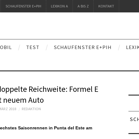
SCHAUFENSTER E+PIH
LEXIKON A
A BIS Z
KONTAKT
OBIL
TEST
SCHAUFENSTER E+PIH
LEXI
 doppelte Reichweite: Formel E
t neuem Auto
MÄRZ 2018
REDAKTION
SC
echstes Saisonrennen in Punta del Este am