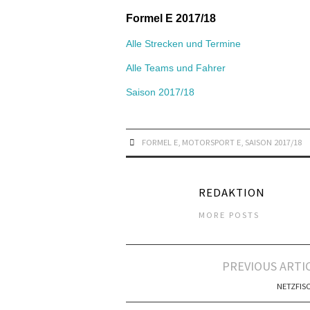
Formel E 2017/18
Alle Strecken und Termine
Alle Teams und Fahrer
Saison 2017/18
FORMEL E
,
MOTORSPORT E
,
SAISON 2017/18
REDAKTION
MORE POSTS
Artikel-
PREVIOUS ARTI
Navigation
NETZFIS