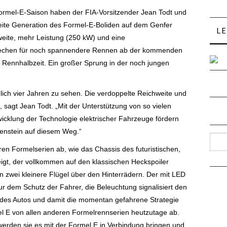
Formel-E-Saison haben der FIA-Vorsitzender Jean Todt und
ite Generation des Formel-E-Boliden auf dem Genfer
L
hweite, mehr Leistung (250 kW) und eine
prechen für noch spannendere Rennen ab der kommenden
Rennhalbzeit. Ein großer Sprung in der noch jungen
diglich vier Jahren zu sehen. Die verdoppelte Reichweite und
“, sagt Jean Todt. „Mit der Unterstützung von so vielen
wicklung der Technologie elektrischer Fahrzeuge fördern
lenstein auf diesem Weg.“
Such
ren Formelserien ab, wie das Chassis des futuristischen,
gt, der vollkommen auf den klassischen Heckspoiler
n zwei kleinere Flügel über den Hinterrädern. Der mit LED
ur dem Schutz der Fahrer, die Beleuchtung signalisiert den
 des Autos und damit die momentan gefahrene Strategie
el E von allen anderen Formelrennserien heutzutage ab.
erden sie es mit der Formel E in Verbindung bringen und