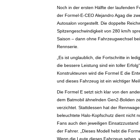
Noch in der ersten Hälfte der laufenden 
der Formel-E-CEO Alejandro Agag die zwe
Autosalon vorgestellt. Die doppelte Reic
Spitzengeschwindigkeit von 280 km/h s
Saison – dann ohne Fahrzeugwechsel bei 
Rennserie.
„Es ist unglaublich, die Fortschritte in le
die bessere Leistung sind ein toller Erfolg
Konstrukteuren wird die Formel E die Ent
und dieses Fahrzeug ist ein wichtiger Mei
Die Formel E setzt sich klar von den ande
dem Batmobil ähnelnden Gen2-Boliden zei
verzichtet. Stattdessen hat der Rennwage
beleuchtete Halo-Kopfschutz dient nicht n
Fans auch den jeweiligen Einsatzzustand
der Fahrer. „Dieses Modell hebt die Form
Wenn die Leute dieses Fahrzeug sehen, w