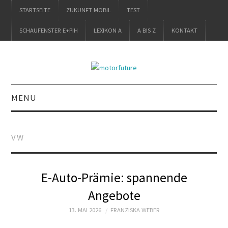
STARTSEITE
ZUKUNFT MOBIL
TEST
SCHAUFENSTER E+PIH
LEXIKON A
A BIS Z
KONTAKT
MENU
STARTSEITE
VW
ZUKUNFT MOBIL
TEST
E-Auto-Prämie: spannende
Angebote
SCHAUFENSTER
13. MAI 2026
FRANZISKA WEBER
E+PIH