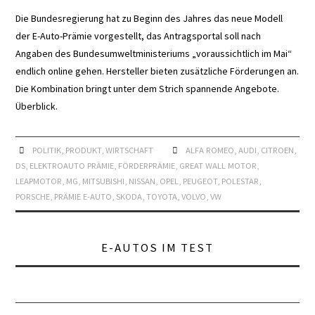
Die Bundesregierung hat zu Beginn des Jahres das neue Modell
LEXIKON A
der E-Auto-Prämie vorgestellt, das Antragsportal soll nach
Angaben des Bundesumweltministeriums „voraussichtlich im Mai“
A BIS Z
endlich online gehen. Hersteller bieten zusätzliche Förderungen an.
Die Kombination bringt unter dem Strich spannende Angebote.
KONTAKT
Überblick.
POLITIK
,
PRODUKT
,
WIRTSCHAFT
ALFA ROMEO
,
AUDI
,
CITROEN
,
DS
,
ELEKTROAUTO PRÄMIE
,
FÖRDERPRÄMIE
,
GREAT WALL MOTOR
,
LEAPMOTOR
,
MG
,
MITSUBISHI
,
NISSAN
,
OPEL
,
PEUGEOT
,
POLESTAR
,
PORSCHE
,
PRÄMIE E-AUTO
,
SKODA
,
TOYOTA
,
VOLVO
,
VW
E-AUTOS IM TEST