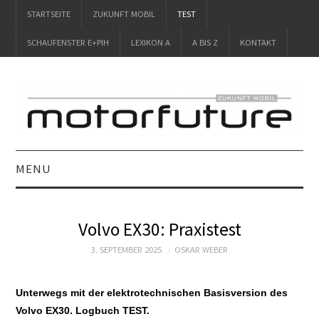
STARTSEITE
ZUKUNFT MOBIL
TEST
SCHAUFENSTER E+PIH
LEXIKON A
A BIS Z
KONTAKT
MENU
STARTSEITE
Volvo EX30: Praxistest
ZUKUNFT MOBIL
3. SEPTEMBER 2025
OSKAR WEBER
TEST
Unterwegs mit der elektrotechnischen Basisversion des
Volvo EX30. Logbuch TEST.
SCHAUFENSTER