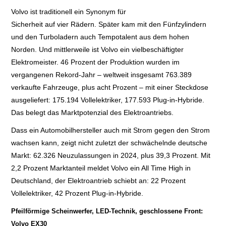
Volvo ist traditionell ein Synonym für
E+PIH
Sicherheit auf vier Rädern. Später kam mit den Fünfzylindern
und den Turboladern auch Tempotalent aus dem hohen
LEXIKON A
Norden. Und mittlerweile ist Volvo ein vielbeschäftigter
Elektromeister. 46 Prozent der Produktion wurden im
A BIS Z
vergangenen Rekord-Jahr – weltweit insgesamt 763.389
verkaufte Fahrzeuge, plus acht Prozent – mit einer Steckdose
KONTAKT
ausgeliefert: 175.194 Vollelektriker, 177.593 Plug-in-Hybride.
Das belegt das Marktpotenzial des Elektroantriebs.
Dass ein Automobilhersteller auch mit Strom gegen den Strom
wachsen kann, zeigt nicht zuletzt der schwächelnde deutsche
Markt: 62.326 Neuzulassungen in 2024, plus 39,3 Prozent. Mit
2,2 Prozent Marktanteil meldet Volvo ein All Time High in
Deutschland, der Elektroantrieb schiebt an: 22 Prozent
Vollelektriker, 42 Prozent Plug-in-Hybride.
Pfeilförmige Scheinwerfer, LED-Technik, geschlossene Front:
Volvo EX30