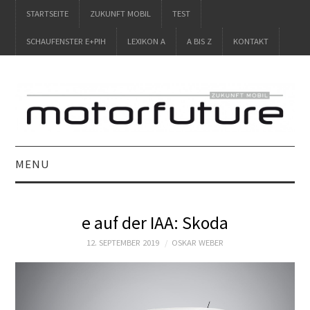
STARTSEITE
ZUKUNFT MOBIL
TEST
SCHAUFENSTER E+PIH
LEXIKON A
A BIS Z
KONTAKT
MENU
STARTSEITE
e auf der IAA: Skoda
ZUKUNFT MOBIL
12. SEPTEMBER 2019
OSKAR WEBER
TEST
SCHAUFENSTER