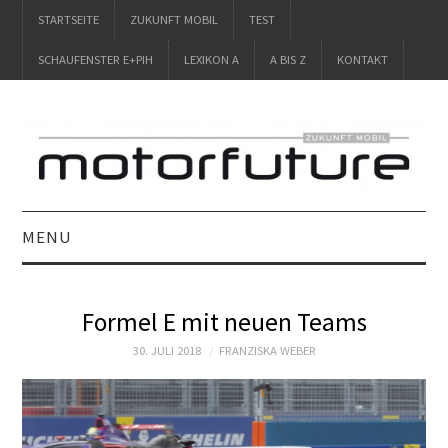
STARTSEITE
ZUKUNFT MOBIL
TEST
SCHAUFENSTER E+PIH
LEXIKON A
A BIS Z
KONTAKT
MENU
STARTSEITE
Formel E mit neuen Teams
ZUKUNFT MOBIL
30. JULI 2018
FRANZISKA WEBER
TEST
SCHAUFENSTER